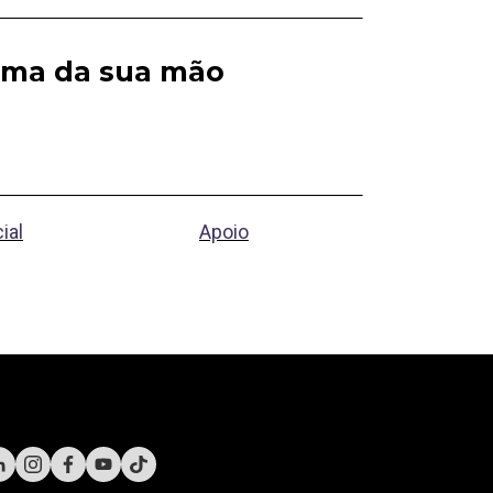
alma da sua mão
ial
Apoio