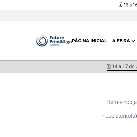
🗓️ 13 a 
PÁGINA INICIAL
A FEIRA
🗓️ 14 a 17 de
Bem-vindo(a)
Fique atento(a