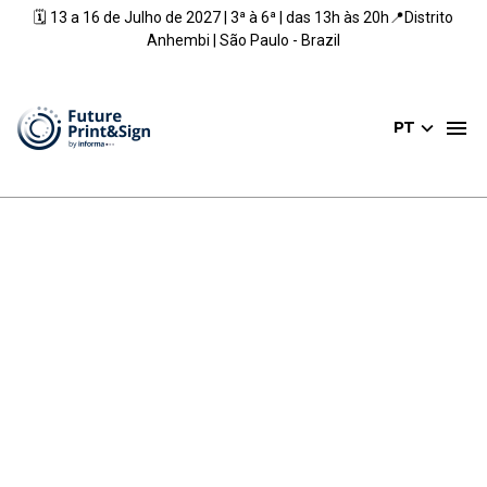
🗓️ 13 a 16 de Julho de 2027 | 3ª à 6ª | das 13h às 20h📍Distrito
Anhembi | São Paulo - Brazil
PT
A MAIOR FEIRA DE
COMUNICAÇÃO
VISUAL,