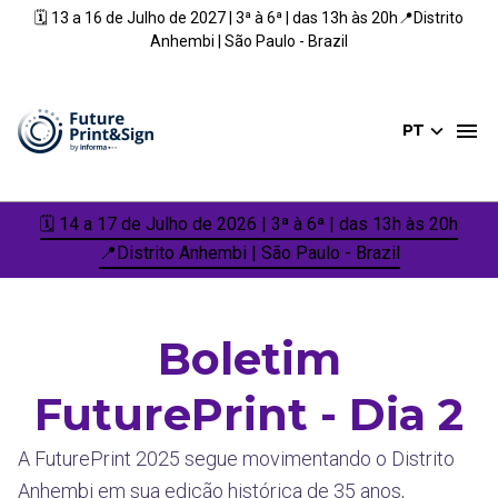
🗓️ 13 a 16 de Julho de 2027 | 3ª à 6ª | das 13h às 20h📍Distrito
Anhembi | São Paulo - Brazil
PT
🗓️ 14 a 17 de Julho de 2026 | 3ª à 6ª | das 13h às 20h
📍Distrito Anhembi | São Paulo - Brazil
Boletim
FuturePrint - Dia 2
A FuturePrint 2025 segue movimentando o Distrito
Anhembi em sua edição histórica de 35 anos,