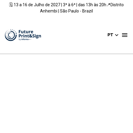
🗓️ 13 a 16 de Julho de 2027 | 3ª à 6ª | das 13h às 20h📍Distrito
Anhembi | São Paulo - Brazil
PT
A MAIOR FEIRA DE
COMUNICAÇÃO
VISUAL,